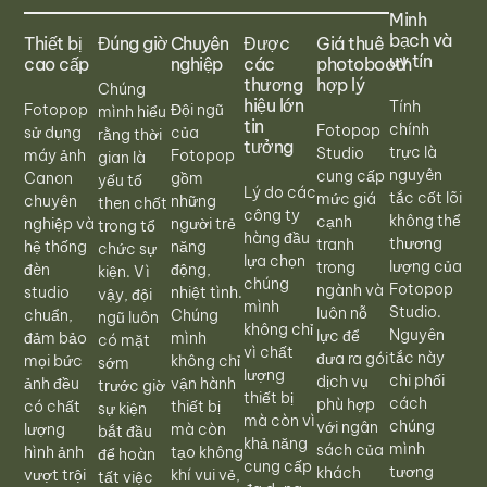
Minh
bạch và
Thiết bị
Đúng giờ
Chuyên
Được
Giá thuê
uy tín
cao cấp
nghiệp
các
photobooth
thương
hợp lý
Chúng
hiệu lớn
Tính
Fotopop
Đội ngũ
mình hiểu
tin
chính
Fotopop
sử dụng
của
rằng thời
tưởng
trực là
Studio
máy ảnh
Fotopop
gian là
nguyên
cung cấp
Canon
gồm
yếu tố
Lý do các
tắc cốt lõi
mức giá
chuyên
những
then chốt
công ty
không thể
cạnh
nghiệp và
người trẻ
trong tổ
hàng đầu
thương
tranh
hệ thống
năng
chức sự
lựa chọn
lượng của
trong
đèn
động,
kiện. Vì
chúng
Fotopop
ngành và
studio
nhiệt tình.
vậy, đội
mình
Studio.
luôn nỗ
chuẩn,
Chúng
ngũ luôn
không chỉ
Nguyên
lực để
đảm bảo
mình
có mặt
vì chất
tắc này
đưa ra gói
mọi bức
không chỉ
sớm
lượng
chi phối
dịch vụ
ảnh đều
vận hành
trước giờ
thiết bị
cách
phù hợp
có chất
thiết bị
sự kiện
mà còn vì
chúng
với ngân
lượng
mà còn
bắt đầu
khả năng
mình
sách của
hình ảnh
tạo không
để hoàn
cung cấp
tương
khách
vượt trội
khí vui vẻ,
tất việc