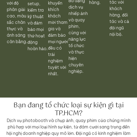
đa dạng
tác với
hàng.
với độ
khuyến
setup,
dịch vụ
khách
phân giải
khích
kiểm tra
nhiếp ảnh
hàng, đối
cao, màu
khách
kỹ thuật
và quay
tác và cả
sắc chân
mời tham
và đảm
phim,
đội ngũ
thực và
gia và
bảo mọi
cùng với
nội bộ.
ánh sáng
đảm bảo
thứ hoạt
năng lực
cân bằng.
mọi người
động
tổ chức
đều có
hoàn hảo.
và thực
trải
hiện
nghiệm
chuyên
tuyệt vời
nghiệp.
nhất.
Bạn đang tổ chức loại sự kiện gì tại
TP.HCM?
Dịch vụ photobooth và chụp ảnh, quay phim của chúng mình
phù hợp với mọi loại hình sự kiện, từ đám cưới sang trọng đến
hội nghị doanh nghiệp quy mô lớn. Đội ngũ có kinh nghiệm làm