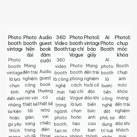
Photo
Photo
Audio
360
Photo
Photobooth
AI
Photoboo
booth
booth
guest
Video
booth
vintage
Photo
chụp
vintage
hiện
book
Booth
tạp chí
báo
Booth
móc
đại
đám
Vogue
giấy
khóa
Photo
360
AI
cưới
Mang
Photo
Mang
Booth
booth
video
photo
Audio
đến trải
booth
đến trải
chụp
vintage
booth
booth
guest
nghiệm
phong
nghiệm
ảnh
là lựa
là công
là
book
công
cách
hoài cổ
móc
chọn
nghệ
bước
thường
nghệ
tạp chí
độc
khóa
kinh
mới
tiến
có
cao với
Vogue
đáo khi
mang
điển với
nhất
công
thiết kế
thiết kế
là lựa
biến
đến trải
những
trong
nghệ
retro
tối
chọn
bức
nghiệm
sự kiện
ngành
đột
với
giản,
hoàn
ảnh
độc
hoặc
photo
phá, sử
chiếc
sang
hảo
của
đáo khi
gu yêu
booth,
dụng
điện
trọng
cho
bạn
khách
thích
tạo ra
trí tuệ
thoại
và dễ
những
thành
mời