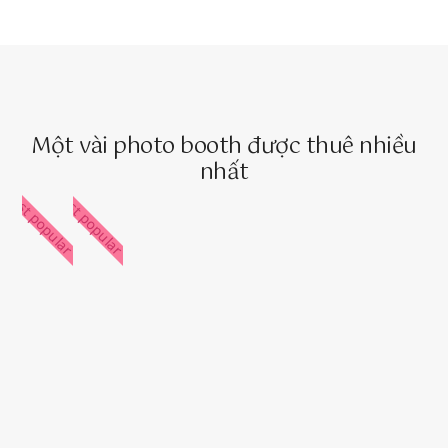
Một vài photo booth được thuê nhiều
nhất
Most popular
Most popular