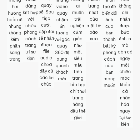
mang
những
nhân
quay
dàng
ai
trang
không
hơi
video
tạo để
số. Sau
kết hợp
muốn
nhất
chỉ
hướng
quay
biến đổi
tiệc
với
trải
của
nhận
hoài cổ
chậm
ảnh
cưới,
nhiều
nghiệm
một tờ
được
nhưng
ấn
của
cặp đôi
phong
cảm
báo
bức
không
tượng
bạn
sẽ nhận
cách
giác
xưa
ảnh in
kém
với góc
thành
được
trang
như
mà
phần
quay
bất kỳ
file
trí sự
một
còn có
sang
360 độ
phong
audio
kiện
siêu
ngay
trọng
xung
cách
chứa
mẫu
một
quanh
nào
đầy đủ
trên
chiếc
khách
bạn
các lời
trang
móc
mời
mong
chúc
bìa tạp
khóa
muốn
chí thời
cá
trang
nhân
hàng
hóa
đầu thế
ngay
giới
tại sự
kiện