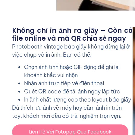
Không chỉ in ảnh ra giấy – Còn có
file online và mã QR chia sẻ ngay
Photobooth vintage báo giấy không dừng lại ở
việc chụp và in ảnh. Bạn có thể:
Chọn ảnh tĩnh hoặc GIF động để ghi lại
khoảnh khắc vui nhộn
Nhận ảnh trực tiếp về điện thoại
Quét QR code để tải ảnh ngay lập tức
In ảnh chất lượng cao theo layout báo giấy
Dù thích lưu ảnh về máy hay cầm ảnh in trên
tay, khách mời đều có trải nghiệm trọn vẹn.
Liên Hệ Với Fotopop Qua Facebook