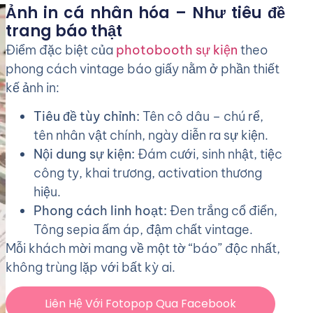
Ảnh in cá nhân hóa – Như tiêu đề
trang báo thật
Điểm đặc biệt của
photobooth sự kiện
theo
phong cách vintage báo giấy nằm ở phần thiết
kế ảnh in:
Tiêu đề tùy chỉnh:
Tên cô dâu – chú rể,
tên nhân vật chính, ngày diễn ra sự kiện.
Nội dung sự kiện:
Đám cưới, sinh nhật, tiệc
công ty, khai trương, activation thương
hiệu.
Phong cách linh hoạt:
Đen trắng cổ điển,
Tông sepia ấm áp, đậm chất vintage.
Mỗi khách mời mang về một tờ “báo” độc nhất,
không trùng lặp với bất kỳ ai.
Liên Hệ Với Fotopop Qua Facebook