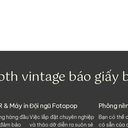
oth vintage báo giấy
 & Máy in
Đội ngũ Fotopop
Phông nề
ợng hàng đầu
Việc lắp đặt chuyên nghiệp
Bạn có thể 
 đảm bảo
và tháo dỡ diễn ra suôn sẻ
có sẵn của 