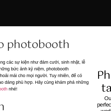
ho photobooth
ng các sự kiện như đám cưới, sinh nhật, lễ
 những bức ảnh kỷ niệm, photobooth
Ph
thoải mái cho mọi người. Tuy nhiên, để có
t
tạo dáng phù hợp. Hãy cùng khám phá những
ooth
nhé!
Ou
n
perfe