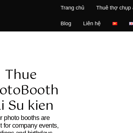
Trang chủ
Thuê thợ chụp
Blog
Liên hệ
Thue
Co
otoBooth
our 
ai Su kien
st
r photo booths are
Book a self
ct for company events,
our studio